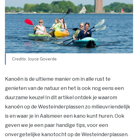
Nieuws
Voor de pers
Credits: Joyce Goverde
Voor de ondernemers
Kanoën is de ultieme manier om in alle rust te
genieten van de natuur en het is ook nog eens een
duurzame keuze! In dit artikel ontdek je waarom
kanoën op de Westeinderplassen zo milieuvriendelijk
is en waar je in Aalsmeer een kano kunt huren. Ook
geven we je een paar handige tips, voor een
onvergetelijke kanotocht op de Westeinderplassen.