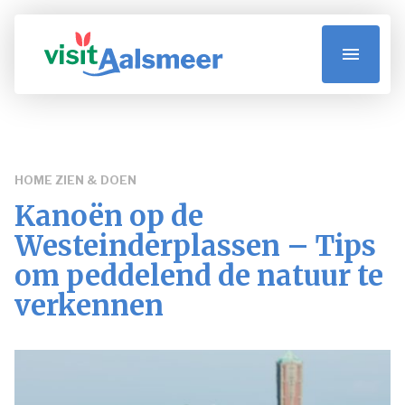
Visit Aalsmeer
Zien & Doen
HOME
ZIEN & DOEN
Eten & Drinken
Kanoën op de
Westeinderplassen – Tips
Accommodaties
om peddelend de natuur te
verkennen
Praktische informatie