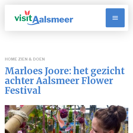
Visit Aalsmeer
Zien & Doen
HOME
ZIEN & DOEN
Eten & Drinken
Marloes Joore: het gezicht
achter Aalsmeer Flower
Accommodaties
Festival
Praktische informatie